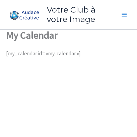
Aller
Votre Club à
au
votre Image
contenu
My Calendar
[my_calendar id= »my-calendar »]